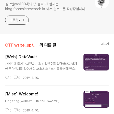
김규빈(ws1004)의 옛 블로그!! 현재는
blog.forensicresearch.kr 에서 블로그를 작성중입니다.
구독하기
더보기
CTF write_up/SwampCTF 2019
의 다른 글
[Web] DataVault
글 내용
사이트에 들어가 보겠습니다. 비밀번호를 입력하라고 하지
만 무엇인지를 알수가 없습니다. 소스코드를 확인해 봤습
니다. 아무런 힌트를 얻을수 없다고 이야기 합니다. post
0
0
2019. 4. 10.
방식으로 어떻게 password가 넘어가는지 확인해 봤습니
다. 저 것을 보고 떠올랐던 생각은 다음과 같습니다. pass
word를 비교하는 구문이 php로 되어있고 strcmp(pas
[Misc] Welcome!
sword, 입력값) == 0 이라고 되어있다면? array 취약점
글 내용
이 생길수도 있겠다 라는 생각을 했습니다. 그래서 배열을
Flag : flag{w3lc0m3_t0_th3_SwAmP}
넣어보면 Flag : flag{wHy_d03S-php_d0-T41S}
0
0
2019. 4. 10.