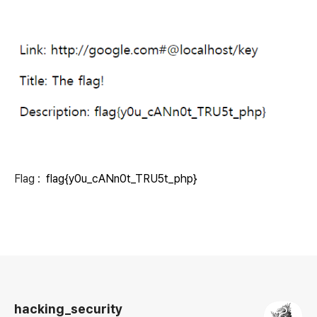
Flag :
flag{y0u_cANn0t_TRU5t_php}
로그 정보
hacking_security