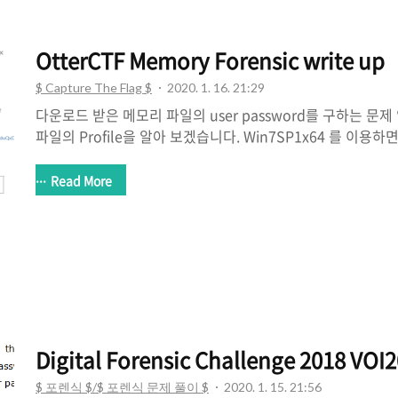
OtterCTF Memory Forensic write up
$ Capture The Flag $
2020. 1. 16. 21:29
다운로드 받은 메모리 파일의 user password를 구하는 문제
파일의 Profile을 알아 보겠습니다. Win7SP1x64 를 이용하면
Password를 알아 내기 위해서 SAM 파일과 SYSTEM 파일을
알아 보겠습니다. 518172d012f97d3a8fcc0896152839
Read More
해시 크래킹 사이트를 이용했지만 성공하지 못했습니다. 이번에는
를 시스템 LSA 암호에 저장할수도 있기 때문에 lsadump 
다. DefaultPassword에 MortyIsReallyAnOtter이 있습니다. 
CTF{MortyIsReallyAnOtte..
Digital Forensic Challenge 2018 V
$ 포렌식 $/$ 포렌식 문제 풀이 $
2020. 1. 15. 21:56