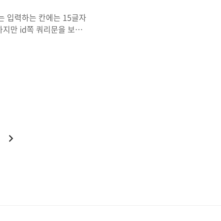
는 입력하는 칸에는 15글자
하지만 id쪽 쿼리문을 보면
 입장에서 쿼리문을 닫아야
. ' -> '' 그렇기 때
된 사실이 하나 있는데 'a'
게 다룰 이야기는 아니니 간
r, varchar 등등 여러 형
라..
다
음