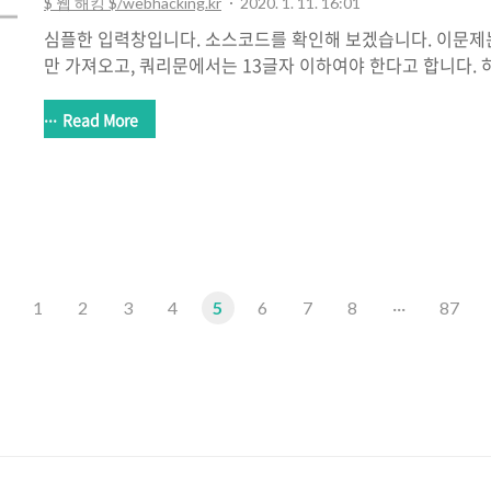
$ 웹 해킹 $/webhacking.kr
2020. 1. 11. 16:01
심플한 입력창입니다. 소스코드를 확인해 보겠습니다. 이문제
만 가져오고, 쿼리문에서는 13글자 이하여야 한다고 합니다. 
싱글쿼터를 열고 닫지 않은것을 확인할 수 있는데, 입력하는
하지만 하나의 싱글쿼터가 입력이 되면 싱글쿼터 2개로 치환을 합니다
Read More
문에 '를 입력하기 쉽지가 않습니다. mysql을 공부하다가 알게 
와 'a ' 와 똑같이 인식을 한다는 점입니다. 해당 문제에서 깊
단하게 설명을 하자면.. mysql 에서 칼럼의 형식을 지정할때 cha
식이 존재 하는데 char 형식일때 생기는 상황입니다. char(5) 
이
1
2
3
4
5
6
7
8
···
87
전