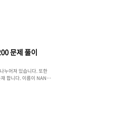
LAN) 목록 1) 덤프 파일의
lk 를 이용하면 쉽게 확인
OI200 문제 풀이
이 나누어져 있습니다. 또한
존재 합니다. 이름이 NAND
 생각을 해봅니다.
 분석하는 것이 주된 목적이라
 제품으로, TV에 연결되어서
을 하는 장치로 전달 받은
아래와 같습니다. (1) 2개의