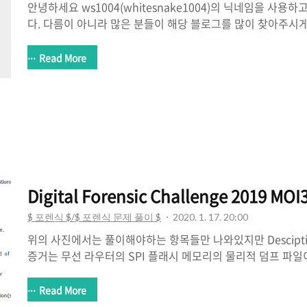
안녕하세요 ws1004(whitesnake1004)의 닉네임을 사용
다. 다름이 아니라 많은 분들이 해당 블로그를 많이 찾아주시
을 쓰고 있는데 글이 쌓여 가다보니 제가 주로 공부하는 포렌
른 블로그로 이전해서 포스팅을 하려고합니다! 이전하게된 블로그
Read More
용하지만 https://blog.forensicresearch.kr 라는 주
을 이전할 생각이며 위의 블로그에는 Only!! 포렌식을 주제
다.! 제 블로그를 자주 찾아 주신분들께 모두 감사의 말씀을 드리며
Research 블로그도 많은 사랑 부탁드립니다.! (공부 하시..
Digital Forensic Challenge 2019 M
$ 포렌식 $/$ 포렌식 문제 풀이 $
2020. 1. 17. 20:00
위의 사진에서는 풀이해야하는 항목들만 나와있지만 Descipt
증거는 무선 라우터의 SPI 플래시 메모리의 물리적 덤프 파
는 내용은 다음과 같습니다. 1) 덤프 파일의 구조를 확인한다. ▪
스템. 2) 부트로더 기본주소를 찾으십시오. 3) 부팅 명령줄 인
Read More
부팅 명령줄 인터페이스 메뉴 설명 5) 웹 관리자 사용자 이름