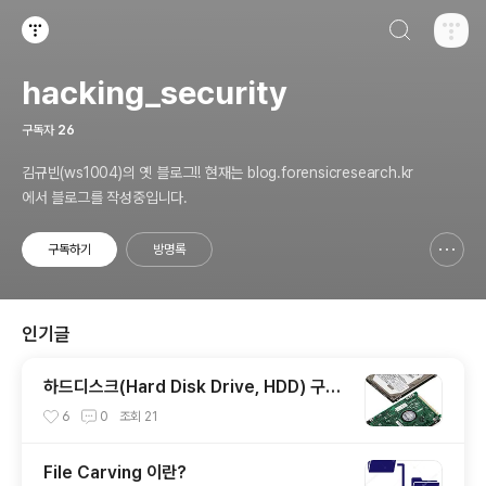
검색하기
티스토리
hacking_security
구독자
26
김규빈(ws1004)의 옛 블로그!! 현재는 blog.forensicresearch.kr
에서 블로그를 작성중입니다.
구독하기
방명록
신고하기 레이어
열기
인기글
하드디스크(Hard Disk Drive, HDD) 구조
와 작동 원리 및 각종 규격
6
0
조회
21
File Carving 이란?