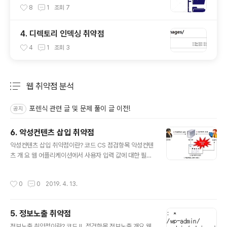
8
1
조회
7
4. 디렉토리 인덱싱 취약점
4
1
조회
3
웹 취약점 분석
분류 전체보기
주요 글 목록
포렌식 관련 글 및 문제 풀이 글 이전!
공지
6. 악성컨텐츠 삽입 취약점
글 내용
악성컨텐츠 삽입 취약점이란? 코드 CS 점검항목 악성컨텐
츠 개 요 웹 어플리케이션에서 사용자 입력 값에 대한 필터
링이 제대로 이루어지지 않을 경우 공격자가 악성콘텐츠를
삽입할 수 있으며, 악성콘텐츠가 삽입된 페이지에 접속한
작성시간
0
0
2019. 4. 13.
사용자는 악성코드 유포 사이트가 자동으로 호출되어 악성
코드에 감염될 수 있는 취약점 악성콘텐츠는 SQL 인젝션,
Cross Site Scripting, 파일 업로드를 통한 페이지 위변
5. 정보노출 취약점
조 기법 등을 통해 삽입이 가능하므로 해당 취약점을 반드
글 내용
시 제거하여 악성콘텐츠 삽입이 불가능 하도록 조치가 필
정보노출 취약점이란? 코드 IL 점검항목 정보노출 개요 웹