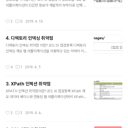
요함 공격자가 웹 서버 게시판에 악성 콘텐츠를 포함한 스
어플리케이션의 민감한 정보가 개발자의 부주의로 인해 노
크립트 등을 삽입한 후 사용자가 등록된 게시글 접근 시 악
출되는 것으로 중요 정보(관리자 계정 및 테스트 계정 등)
성코드가 자동으로 다운로드 및 실행이 되고 사용자 PC가
을 주석 구문에 포함시켜 의도하지 않게 정보가 노출되는
작성시간
2
0
2019. 4. 13.
감염이 되는 취약점 위의 그..
취약점. 또한 robots.txt 설정 상태 및 에러 페이지에 정보
가 노출되는 경우가 있음. robots.txt 파일에 디렉토리 정
보가 노출 되기도 합니다. 예시를 들어보자면 백악관의 홈
4. 디렉토리 인덱싱 취약점
페이지인 http://whitehouse.gov 에 /robots.txt를 입
글 내용
력하면 워드 프레스 관리자 페이지가 노출됩니다. 노출됬
디렉토리 인덱싱 취약점 이란? 코드 DI 점검항목 디렉토리
다고 해도 취약한 정보가 담겨져 있지는 않기 때문에 큰취
인덱싱 개요 웹 어플리케이션을 사용하고 있는 서버의 미
약점은 아니지만 원래는 robots.txt 자체가 노출되어서는
흡한 설정으로 인해 인덱싱 기능이 활성화 되어 있을 경우,
안됩니다. robots.txt에 대해 이야기를 해보자..
공격자가 강제 브라우징을 통해 서버내의 모든 디렉터리
작성시간
4
1
2019. 4. 7.
및 파일에 대해 인덱싱이 가능하여 웹 어플리케이션 및 서
버의 주요 정보가 노출될수 있는 취약점 폴더의 이름이 웹
애플리케이션 화면에 나타나는 취약점입니다. 웹 서버내에
3. XPath 인젝션 취약점
디렉토리 구성화면이 나타는지 뒷부분에서 취약점이 발생
글 내용
되는 화면을 보면 쉽게 이해가 가능할 것이다. 참고로 디렉
XPATH 인젝션 취약점이란? 코드 XI 점검항목 XPath 개
토리 인덱싱을 디렉토리 리스팅이라고도 부르기도 합니다.
요 데이터 베이스와 연동된 웹 어플리케이션에서 XPath
해당 디렉토리 인덱싱 취약점을 실습 할수 있는 URL은 다
및 XQuery 질의문에 대한 필터링이 제대로 이루어지지
음과 같습니다. testphp.vulnweb.com 해당 사이트에
않을 경우 공격자가 입력이 가능한 폼(웹 브라우저 주소입
작성시간
2
2
2019. 4. 6.
들어가보면 URL에 /image..
력창 또는 로그인 폼등)에 조작된 질의문을 삽입하여 인증
우회를 통해 XML 문서로부터 인가되지 않은 데이터를 열
람할 수 있는 취약점 1. XML 구조에 악의적인 쿼리 또는 코