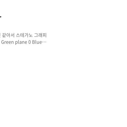
r
것 같아서 스테가노 그래피
een plane 0 Blue
Data Extarct 로 들어가서
4st_51gn1f1c4nt_b1t}