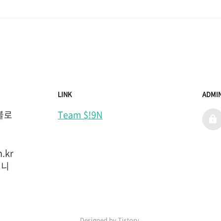
LINK
ADMI
 블로
Team $!9N
admi
.kr 
입니
Designed by Tistory.