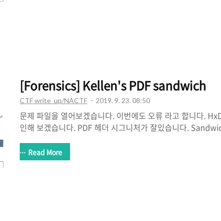
[Forensics] Kellen's PDF sandwich
CTF write_up/NACTF
2019. 9. 23. 08:50
문제 파일을 열어보겠습니다. 이번에도 오류 라고 합니다. Hx
인해 보겠습니다. PDF 헤더 시그니처가 잘있습니다. Sandwi
나더 있나 라는 생각을 했습니다. 또 있네요..! PDF 파일 포멧중,
25 45 4F 46 0A 이기 때문에 거기 까지 값을 추출해 내겠습
Read More
겠습니다. Flag 뒷부분이 있습니다. 앞부분은 아까 남은 부분의
Flag : nactf{w3_l0v3_w0rld_0f_t4nk5ejwjfae}