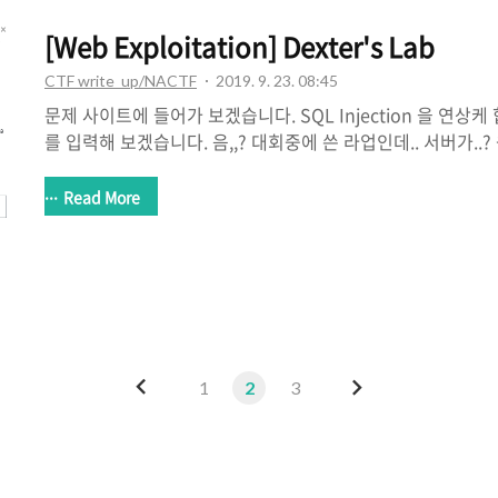
[Web Exploitation] Dexter's Lab
CTF write_up/NACTF
2019. 9. 23. 08:45
문제 사이트에 들어가 보겠습니다. SQL Injection 을 연상케 합니다.
를 입력해 보겠습니다. 음,,? 대회중에 쓴 라업인데.. 서버가..? 
Flag : nactf{1nj3c7ion5_ar3_saf3_in_th3_l4b}
Read More
이
다
1
2
3
전
음