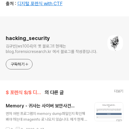
출처 :
디지털 포렌식 with CTF
로그 정보
hacking_security
김규빈(ws1004)의 옛 블로그!! 현재는
blog.forensicresearch.kr 에서 블로그를 작성중입니다.
구독하기
더보기
$ 포렌식 $/$ 디지털 포렌식 with CTF $
의 다른 글
Memory - 귀사는 사이버 보안사건...
글 내용
먼저 어떤 프로그램의 memory dump파일인지 확인해
봐야 하는데 imageinfo 로 나오지 않습니다. 제가 현재 보
유중인 profile list는 아래와 같습니다. 거의다 Window