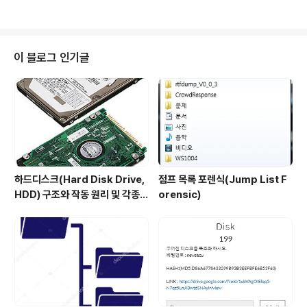
그렇기 때문에 하위 프로세스인 cmd.exe 의 PID값인 9
248을 dump를 떠보겠습니다. strings 명령어로 dump
파일에서 추출해보겠습니다. 키 포맷인 .aspx 을 보면 .as
px 를 검색해 보겠습니다. error1.aspx 라는 코드가 있습
이 블로그 인기글
니다. 파일의 내용이 난독화 되어있는데 해당 값을 난독화
해제 해보겠습니다 Site : https://www.strictly-softw
are.com/unpacker#unpacker 난독화 해제를 진행해
보니 base64 인코..
하드디스크(Hard Disk Drive,
점프 목록 포렌식(Jump List F
HDD) 구조와 작동 원리 및 각종
orensic)
규격