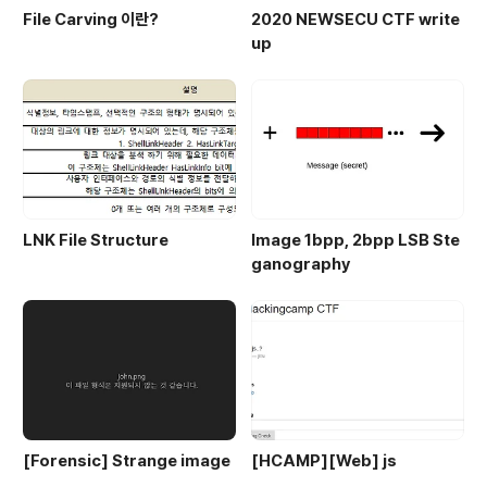
File Carving 이란?
2020 NEWSECU CTF write
up
LNK File Structure
Image 1bpp, 2bpp LSB Ste
ganography
[Forensic] Strange image
[HCAMP][Web] js