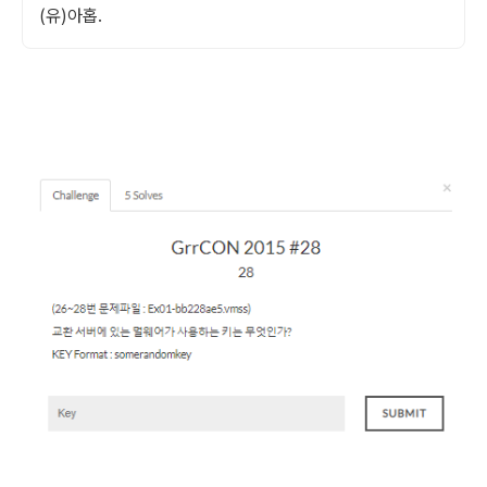
(유)아홉.