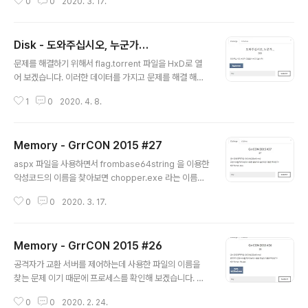
0
0
2020. 3. 17.
s 관련 profile 입니다. 아마도 리눅스 관련 운영체제 의
메모리 덤프 일것으로 예상이 됩니다. strings 명령어를
이용해서 어떤 운영체제의 문자열이 가장 많이 들어있는지
Disk - 도와주십시오, 누군가…
한번 확인해 보겠습니다. debian 운영체제인 것을 알 수
글 내용
있습니다. debian 운영체제에는 버전이 존재하는데 버전
문제를 해결하기 위해서 flag.torrent 파일을 HxD로 열
마다 이름이 다 다릅니다. 위 사진 링크 : https://www.de
어 보겠습니다. 이러한 데이터를 가지고 문제를 해결 해야
bian.org/releases/index.ko.html hamm, slink, po
하는데 Hex 데이터에서 length 문자열을 확인 할 수 있습
tato, woody, sarge, etch, lenny, squeez..
1
0
2020. 4. 8.
니다. 공유 파일 크기 : lengthi 28 e4 piece 조각의 크
기 : lengthi 2 e6 위의 데이터를 기반으로 해서 "공유파
일 크기" / "piece 조각 크기" = "piece 조각의 개수" 를
Memory - GrrCON 2015 #27
알 수 있습니다. piece 조각의 개수는 14개 인것을 확인
글 내용
할 수 있습니다. 그리고 pieces280 를 보아 암호화 해서
aspx 파일을 사용하면서 frombase64string 을 이용한
전달하는 데이터의 크기는 280byte라는 것을 알 수 있습
악성코드의 이름을 찾아보면 chopper.exe 라는 이름을
니다. 280바이트의 데이터를 확인해 보면 아래와 같습니
찾아볼 수 있습니다. malware name대신 chopper 를
다. 해당 데이터가 총 14조각이 되어야 하기 때문에 1조각
0
0
2020. 3. 17.
입력해 보면 아래와 같은 사이트를 확인해 볼 수 있습니다.
당 20바이트 라..
악성코드 명은 chinachopper 입니다. Flag : chinacho
pper 출처 : 디지털 포렌식 with CTF
Memory - GrrCON 2015 #26
글 내용
공격자가 교환 서버를 제어하는데 사용한 파일의 이름을
찾는 문제 이기 때문에 프로세스를 확인해 보겠습니다. w3
wp.exe프로세스가 엄청 많이 존재 합니다. 그리고 w3w
0
0
2020. 2. 24.
p.exe 하위에 cmd.exe 프로세스가 많이 돌고 있습니다.