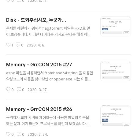
0
0
2020. 3. 17.
s 관련 profile 입니다. 아마도 리눅스 관련 운영체제 의
메모리 덤프 일것으로 예상이 됩니다. strings 명령어를
이용해서 어떤 운영체제의 문자열이 가장 많이 들어있는지
Disk - 도와주십시오, 누군가…
한번 확인해 보겠습니다. debian 운영체제인 것을 알 수
글 내용
있습니다. debian 운영체제에는 버전이 존재하는데 버전
문제를 해결하기 위해서 flag.torrent 파일을 HxD로 열
마다 이름이 다 다릅니다. 위 사진 링크 : https://www.de
어 보겠습니다. 이러한 데이터를 가지고 문제를 해결 해야
bian.org/releases/index.ko.html hamm, slink, po
하는데 Hex 데이터에서 length 문자열을 확인 할 수 있습
tato, woody, sarge, etch, lenny, squeez..
1
0
2020. 4. 8.
니다. 공유 파일 크기 : lengthi 28 e4 piece 조각의 크
기 : lengthi 2 e6 위의 데이터를 기반으로 해서 "공유파
일 크기" / "piece 조각 크기" = "piece 조각의 개수" 를
Memory - GrrCON 2015 #27
알 수 있습니다. piece 조각의 개수는 14개 인것을 확인
글 내용
할 수 있습니다. 그리고 pieces280 를 보아 암호화 해서
aspx 파일을 사용하면서 frombase64string 을 이용한
전달하는 데이터의 크기는 280byte라는 것을 알 수 있습
악성코드의 이름을 찾아보면 chopper.exe 라는 이름을
니다. 280바이트의 데이터를 확인해 보면 아래와 같습니
찾아볼 수 있습니다. malware name대신 chopper 를
다. 해당 데이터가 총 14조각이 되어야 하기 때문에 1조각
0
0
2020. 3. 17.
입력해 보면 아래와 같은 사이트를 확인해 볼 수 있습니다.
당 20바이트 라..
악성코드 명은 chinachopper 입니다. Flag : chinacho
pper 출처 : 디지털 포렌식 with CTF
Memory - GrrCON 2015 #26
글 내용
공격자가 교환 서버를 제어하는데 사용한 파일의 이름을
찾는 문제 이기 때문에 프로세스를 확인해 보겠습니다. w3
wp.exe프로세스가 엄청 많이 존재 합니다. 그리고 w3w
0
0
2020. 2. 24.
p.exe 하위에 cmd.exe 프로세스가 많이 돌고 있습니다.