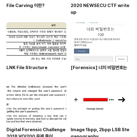
File Carving 이란?
2020 NEWSECU CTF write
up
LNK File Structure
[Forensics] 너의 비밀번호는
Digital Forensic Challenge
Image 1bpp, 2bpp LSB Ste
2018 VOI200 문제 풀이
ganography