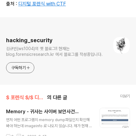
출처 :
디지털 포렌식 with CTF
로그 정보
hacking_security
김규빈(ws1004)의 옛 블로그!! 현재는
blog.forensicresearch.kr 에서 블로그를 작성중입니다.
구독하기
더보기
$ 포렌식 $/$ 디지털 포렌식 with CTF $
의 다른 글
Memory - 귀사는 사이버 보안사건...
글 내용
먼저 어떤 프로그램의 memory dump파일인지 확인해
봐야 하는데 imageinfo 로 나오지 않습니다. 제가 현재 보
유중인 profile list는 아래와 같습니다. 거의다 Window