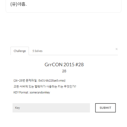
(유)아홉.