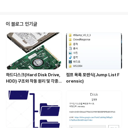
그렇기 때문에 하위 프로세스인 cmd.exe 의 PID값인 9
248을 dump를 떠보겠습니다. strings 명령어로 dump
파일에서 추출해보겠습니다. 키 포맷인 .aspx 을 보면 .as
px 를 검색해 보겠습니다. error1.aspx 라는 코드가 있습
이 블로그 인기글
니다. 파일의 내용이 난독화 되어있는데 해당 값을 난독화
해제 해보겠습니다 Site : https://www.strictly-softw
are.com/unpacker#unpacker 난독화 해제를 진행해
보니 base64 인코..
하드디스크(Hard Disk Drive,
점프 목록 포렌식(Jump List F
HDD) 구조와 작동 원리 및 각종
orensic)
규격