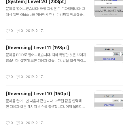
[System] Level 20 [233pt]
해보겠습니다. https://sourceforge.net/projects/de
글 내용
x2jar/ jar 파일로 변환 성공! jd_gui라는 툴로 jar 디컴파
문제를 열어보겠습니다. 해당 파일은 ELF 파일입니다. 그
일 해줍니다. 해당 소스코드를 확인해 보면 다음과 같습니
래서 일단 Ghidra를 이용해서 한번 디컴파일 해보겠습니
다. id와 pw를 서버로 전송하고 key라는 파라미터의 값이
다. main 코드를 확인해 보면 일단 if문을 확인해 보겠습니
WE1C0mEToandr0..
다. main의 if문을 보면 param_2가 ./suninatas 이여야
작성시간
0
0
2019. 9. 17.
합니다. 이는 파일명이 suninatas 이어야 합니다. 그리고
아래의 루프에서도 중요한 역할을 합니다. 12크기 만큼 입
력을 받고 base64decode함수가 있는 것으로 보아 입
[Reversing] Level 11 [198pt]
력을 할때 base64encode로 넣어야 할것 같습니다. de
글 내용
code한 데이터의 길이가 12이하여야 auth함수에 들어갈
문제를 PEID로 열어보겠습니다. 딱히 특별한 것은 보이지
수 있습니다. auth 함수를 확인해 보겠습니다. 파라미터로
않습니다. 실행해 보면 다음과 같습니다. 값을 입력 해야하
디코드된 입력값이 들어갔습니다. calc_md5함수를 통해
지만 입력을 해도 아무런 행위가 없습니다. 정확한 값을 입
서 나온 hash 값이 strcmp를 ..
력해야 확인 가능한 문제 인것 같습니다. ollydbg를 이용
작성시간
0
0
2019. 9. 17.
해서 분석을 해보겠습니다. 프로그램에 사용된 string을
확인해서 성공 문자열로 보이는 Congratulation! 문자열
을 찾아서 가보겠습니다. 해당 문자열을 더블클릭해서 확
[Reversing] Level 10 [150pt]
인해 보면 main 루프를 확인 할 수 있는데 004502A8에
글 내용
BP를 걸고 F9로 이동하면서 1234 라는 값을 입력해 보겠
문제를 열어보면 다음과 같습니다. 아무런 값을 입력해 보
습니다. 입력값인 1234와 2VB6H1XS0F 비교하는 구문
면 다음과 같은 메시지 박스를 출력합니다. 이제 올리디버
이 CALL로 호출을 하는것 같습니다. 2VB6H1XS0F를
거 로 한번 실행해 보겠습니다. 실행이 안되네요!.. PEID 로
입력해 보겠습니다.
한번 어떤 파일인지 확인해 보겠습니다. .NET 파일이네요
작성시간
0
0
2019. 9. 17.
DotPeek이라는 툴을 이용해서 한번 디컴파일 해보겠습