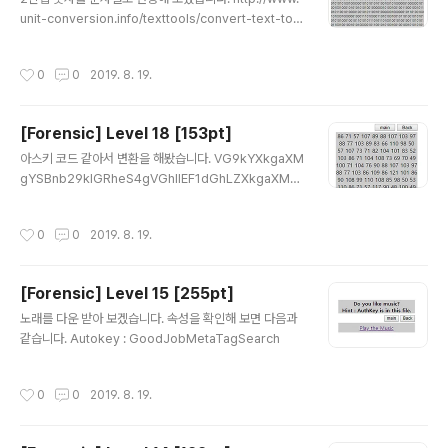
unit-conversion.info/texttools/convert-text-to-
binary/ NVCTFDV KF JLEZERKRJ REU KFURP ZJ
R XFFU URP REU RLKYBVP ZJ GCRZUTKWZJMV
작성시간
0
0
2019. 8. 19.
IPYRIU 해당 문자열을 카이사르 암호학으로 돌리면 다음
과 같은 결과를 찾을 수 있습니다. WELCOME TO SUNI
NATAS AND TODAY IS A GOOD DAY AND AUTH
[Forensic] Level 18 [153pt]
KEY IS PLAIDCTFISVERYHARD Authkey : PLAID
글 내용
CTFISVERYHARD
아스키 코드 같아서 변환을 해봤습니다. VG9kYXkgaXM
gYSBnb29kIGRheS4gVGhlIEF1dGhLZXkgaXMg
VmVyeVZlcnlUb25nVG9uZ0d1cmkh 이것은 key가
아닌거 같아서 base64로 변환을 해보니 Today is a go
작성시간
0
0
2019. 8. 19.
od day. The AuthKey is VeryVeryTongTongGuri!
Key : VeryVeryTongTongGuri!
[Forensic] Level 15 [255pt]
글 내용
노래를 다운 받아 보겠습니다. 속성을 확인해 보면 다음과
같습니다. Autokey : GoodJobMetaTagSearch
작성시간
0
0
2019. 8. 19.