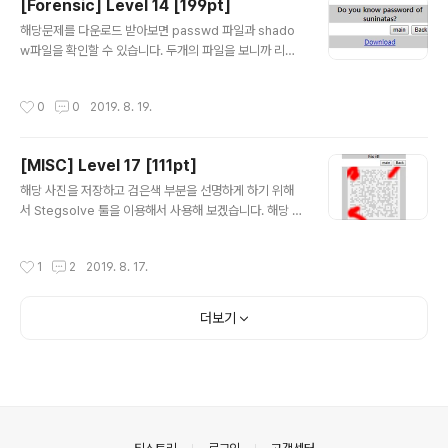
[Forensic] Level 14 [199pt]
글 내용
해당문제를 다운로드 받아보면 passwd 파일과 shado
w파일을 확인할 수 있습니다. 두개의 파일을 보니까 리눅
스 운영체제의 사용자의 비밀번호의 파일인것을 확인 할
수 있습니다. passwd 파일에는 사용자이름:비밀번호:UI
작성시간
0
0
2019. 8. 19.
D:GID: ~ 이런 식으로 되어있는데 비밀번호 부분은 X로
되어있기 때문에 비밀번호를 알 수 없습니다. shadow파
일을 확인해 보면 다음과 같습니다. 사용자명:패스워드:패
[MISC] Level 17 [111pt]
스워드 파일 최종 수정일:패스워드 변경 최소일:패스워드
글 내용
변경 최대일:패스워드 만료 경고기간:패스워드 파기기간:
해당 사진을 저장하고 검은색 부분을 선명하게 하기 위해
계정 만료 기간:예약 필드 로 구성되어있습니다. shadow
서 Stegsolve 툴을 이용해서 사용해 보겠습니다. 해당 사
파일을 크랙하기 위한 툴이 있는데 John the ripper입니
진을 저장후 부족한 부분을 매꿔 보겠습니다. QR코드 분석
다. John the ripper 툴을 이용해서 한번 패스워드를 알
하면 Clear! Authkey : YouAreQRCodeMaster~!
작성시간
1
2
2019. 8. 17.
아 보겠습니다...
더보기
의안내