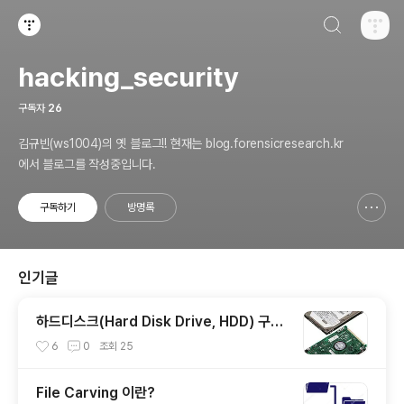
검색하기
티스토리
hacking_security
구독자
26
김규빈(ws1004)의 옛 블로그!! 현재는 blog.forensicresearch.kr
에서 블로그를 작성중입니다.
구독하기
방명록
신고하기 레이어
열기
인기글
하드디스크(Hard Disk Drive, HDD) 구조
와 작동 원리 및 각종 규격
6
0
조회
25
File Carving 이란?