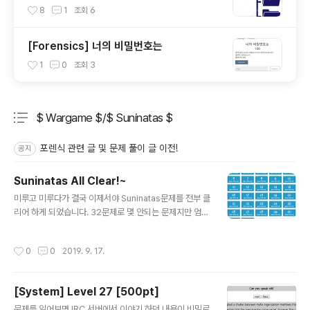
8
1
조회
6
[Forensics] 너의 비밀번호는
1
0
조회
3
$ Wargame $/$ Suninatas $
분류 전체보기
주요 글 목록
포렌식 관련 글 및 문제 풀이 글 이전!
공지
Suninatas All Clear!~
글 내용
미루고 미루다가 결국 이제서야 Suninatas문제를 전부 클
리어 하게 되었습니다. 32문제로 몇 안되는 문제지만 엄청
재미있게 풀었던 문제들 이였던 것 같습니다. 앞으로도 여
러 Wargame 문제를 풀면서 점차 성장하는 모습을 보여
작성시간
0
0
2019. 9. 17.
드리겠습니다.!
[System] Level 27 [500pt]
글 내용
문제를 읽어보면 IRC 서버에서 이야기 하던 내용이 비밀로