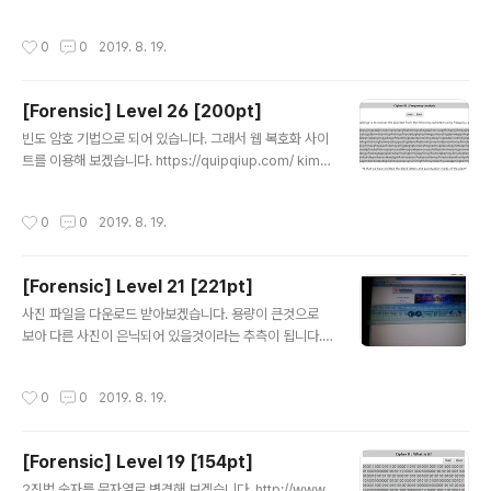
고 합니다. 해당 문제점은 dns가 문제 있거나, hosts 파일
습니다. 그렇다면 zip file format과 관련된 문제 같습니
을 조작해서 다른 사이트로 리다이렉트 되는 문제 입니다.
다. 저 드래그 부분이 압축방법을 나타낸 값입니다. 09 08
작성시간
0
0
2019. 8. 19.
hosts파일..
로 되어 있는데 08 08 로 전부 변경을 해보겠습니다. 전부
비번이 풀려 있습니다. 값을 확인해 보겠습니다. key2에
엄청 많은 데이터가 들어있는데 key3에는 좀 줄었습니다.
[Forensic] Level 26 [200pt]
이는 base64를 의미하는 것 입니다. zip 을 풀어보면 다
글 내용
음과 같습니다. 맨 아래 문자열을 base64 decode를 하
빈도 암호 기법으로 되어 있습니다. 그래서 웹 복호화 사이
면 될것 같습니다. Authkey : ta5ty_H4z3lnut_coffee
트를 이용해 보겠습니다. https://quipqiup.com/ kim y
una is a south korean figure skater she is the ol
ympic champion in ladies singles the world cha
작성시간
0
0
2019. 8. 19.
mpion the four continents champion a three tim
e grand prix final champion the world junior cha
mpion the junior grand prix final champion and a
[Forensic] Level 21 [221pt]
four time south korean national champion kim is
글 내용
the first south korean figure skater to..
사진 파일을 다운로드 받아보겠습니다. 용량이 큰것으로
보아 다른 사진이 은닉되어 있을것이라는 추측이 됩니다.
binwalk 명령을이용해서 은닉된 데이터를 찾고 foremo
st를 이용해서 추출해 보겠습니다. 추출된 사진을 확인해
작성시간
0
0
2019. 8. 19.
보면 다음과 같습니다. 자의 각도가 다다른 사진입니다. 그
렇기 때문에 Authkey를 찾아 볼수 있습니다. Authkey :
H4CC3R_IN_TH3_MIDD33_4TT4CK
[Forensic] Level 19 [154pt]
글 내용
2진법 숫자를 문자열로 변경해 보겠습니다. http://www.