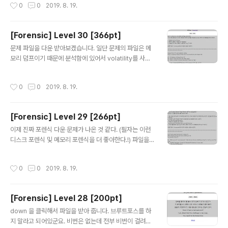
작성시간
0
0
2019. 8. 19.
는 ..
니다. JS 코드가 있는데 아래에 base64 encoding 된
문자열이 있습니다. 해당 문자열을 디코드 해보겠습니다. K
ey가 아니라고 하네요 아래 Object를 들어가 보면 %PD
[Forensic] Level 30 [366pt]
F-1.7이라는 PDF 시그니처가 있습니다. 해당 Object를
글 내용
추출하겠습니다. 파일 저장후에 확인해 보면 다음과 같이
문제 파일을 다운 받아보겠습니다. 일단 문제의 파일은 메
잠겨있는 것을 확인 할 수 있습니다. https://smallpdf.co
모리 덤프이기 때문에 분석함에 있어서 volatility를 사용
m/kr/unlock-pdf 위의 사이트에서 비번을 풀고 다시 du
해야 합니다. volatility를 이용해서 info를 한번 확인해 보
mper에 넣어 보겠습니다..
겠습니다. 편의를 위해서 이름을 Memory로 변경해서 문
작성시간
0
0
2019. 8. 19.
제 풀이를 해보겠습니다. Win7SP1x86이네요 그러면 이
제 첫번째 문제인 pc의 ip주소를 한번 알아 보겠습니다. n
etscan을 이용해서 ip를 알아본 결과 192.168.197.138
[Forensic] Level 29 [266pt]
이라는 것을 알 수 있습니다. 그리고 두번째문제를 보면 열
글 내용
어본 파일의 이름을 찾는 문제입니다. 파일을 열었다는 것
이제 진짜 포렌식 다운 문제가 나온 것 같다. (필자는 이런
은 프로세스가 실행 됬을 것이라는 뜻도 되기 때문에 문제
디스크 포렌식 및 메모리 포렌식을 더 좋아한다.!) 파일을
를 해결하기 위해서 vol.py 에서 사용할 수 있는 pstree
다운 받아서 HxD를 열어보겠습니다. EGG 파일 포맷이
를 사용해 보겠습니다. 프로세스 중에서 cmd..
있는거로 보아 .egg 압축파일 이라는 것을 알 수 있습니
작성시간
0
0
2019. 8. 19.
다. VM Ware 환경이 압축되어 있었습니다. 그렇다면 이
미지 파일인 .vmdk 파일을 가지고 분석을 시작해 보겠습
니다. 분석을 할때에는 이미지 분석도 하기 쉽고 추출도 하
[Forensic] Level 28 [200pt]
기쉬우며 Hex값까지 확인 할 수 있는 WinHex를 이용하
글 내용
도록 하겠습니다. 먼저 첫번째 문제가 웹 서핑은 잘되는데
down 을 클릭해서 파일을 받아 줍니다. 브루트포스를 하
네이버만 들어가면 사이버 경찰청 차단 화면으로 넘어간다
지 말라고 되어있군요. 비번은 없는데 전부 비번이 걸려있