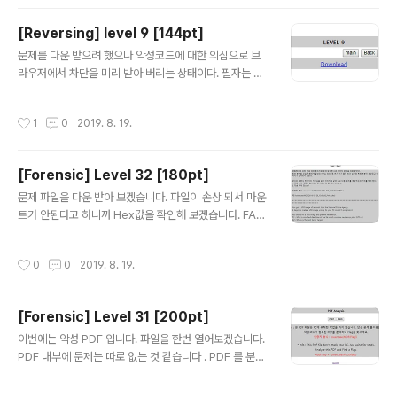
니다. WindowsFormApplication3\WindowsForm
Application1\Form1의 코드를 확인해 보면 위의 코드를
[Reversing] level 9 [144pt]
확인할 수 있습니다. button1_Click( ) 메소드를 확인해
글 내용
보면 if 문이 있는데 입력 칸에 str 변수의 데이터와 같아야
문제를 다운 받으려 했으나 악성코드에 대한 의심으로 브
클리어 값이 나오는것 같습니다. 하지만 text의 문자열을
라우저에서 차단을 미리 받아 버리는 상태이다. 필자는 wg
확인해 보면 Authkey가 있습니다. 직접 입력을 해보면 아
et를 이용해서 다운 받아 보겠습니다. 이제 문제를 풀어보
래와 같습니다.
겠습니다. 먼저 프로그램을 실행시켜 보도록 해봅시다. 이
작성시간
1
0
2019. 8. 19.
런 UI의 프로그램이 있는데 Serial 값을 넣는 문제 인것 같
스빈다. 한번 ollydbg를 이용해서 열어보겠습니다. 우리
눈에 보이는 문자열을 이용해서 main으로 접근 할 것이므
[Forensic] Level 32 [180pt]
로 "Suninatas"를 찾아보겠습니다. 위로 좀만 올라가서 P
글 내용
USH EBP 자리에 breakpoint를 걸고 실행 해보겠습니
문제 파일을 다운 받아 보겠습니다. 파일이 손상 되서 마운
다. 입력 값으로는 1234를 넣어 보겠습니다. 문자열 검색
트가 안된다고 하니까 Hex값을 확인해 보겠습니다. FAT
할때 부터 눈에 거슬렸던 6자리의 숫자.. 매우 Serial 스러
32 파일 시스템으로 되어 있는 것 같습니다. 그렇다면 한
워서 입력을 해보았습니다. 일단... 시리얼은 맞습니다..
번 각각의 포맷과 일치 하는지 확인해 봐야 할것 같습니다.
작성시간
0
0
2019. 8. 19.
EB 58 90 4D ~~ 인것으로 보아 부트 레코드 부분이 시
작되는 것 같습니다. 위의 항목과 Hex 값을 비교할때 부트
레코드가 손상 되었는지 아닌지를 알기위한 시그니처의 위
[Forensic] Level 31 [200pt]
치가 좀 앞당겨 졌습니다. 올바른 값에 넣어 주기 위해서 중
글 내용
간의 00 의 널 부분에 추가를 해주겠습니다. 1FE - 126 =
이번에는 악성 PDF 입니다. 파일을 한번 열어보겠습니다.
D8 만큼 널을 넣어주면 됩니다. 그리고 마운트를 해보겠습
PDF 내부에 문제는 따로 없는 것 같습니다 . PDF 를 분석
니다. 마운트 성공 입니다.! 이제 문제를 확인해 보면 다음
할 수 있는 툴을 이용해서 한번 문제를 풀어 보겠습니다. 왼
과 같습니다. 다음 테러 계획이 들어있는 문서의 수정 일시
쪽 Object를 좀 보다 보니 다음과 같은 JS Code가 있습