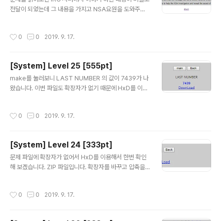
전달이 되었는데 그 내용을 가지고 NSA요원을 도와주는
것이 문제이다. 해당 데이터를 HxD에 넣고 HEX값을 olly
dbg에 binary paste를 해서 넣으면 다음과 같이 첨부가
작성시간
0
0
2019. 9. 17.
됩니다. 그리고 stack 부분을 확인해 보면 다음과 같은 ke
y 값을 찾을 수 있습니다. key_is_accbggj
[System] Level 25 [555pt]
글 내용
make를 눌러보니 LAST NUMBER 의 값이 7439가 나
왔습니다. 이번 파일도 확장자가 없기 때문에 HxD를 이용
해서 헤더 시그니처를 확인해 보겠습니다. ZIP 파일이면서
class.dex 파일이 있습니다. 24번 문제와 매우 비슷한 문
작성시간
0
0
2019. 9. 17.
제입니다. dex파일을 jar파일로 변환 하는 작업을 한뒤 jd
_gui 로 디컴파일 해보겠습니다. 이제 코드를 한번 살펴 보
겠습니다. 이번에는 4개의 파라미터를 받습니다. id, pw
[System] Level 24 [333pt]
는 자신의 suninatas id,pw일 테고 Name과 Number
글 내용
이 있습니다. Name은 SuNiNaTaS 인것 같습니다. Num
문제 파일에 확장자가 없어서 HxD를 이용해서 한번 확인
ber은 값이 없는데 아까 맨처음에 랜덤으로 얻은 숫자인 7
해 보겠습니다. ZIP 파일입니다. 확장자를 바꾸고 압축을
439를 전송해 주면 될것 같습니다.
풀어보겠습니다. .dex 파일이 눈에 보입니다. dex 파일은
javaVM 시스템에서 실행이 가능한 코드라고 합니다. dex
작성시간
0
0
2019. 9. 17.
파일은 툴을 이용해서 jar 파일로 변환이 가능하다고 하는
데요 .jar 파일로 변환을 하면 디컴파일러로 소스코드를 확
인 할 수 있습니다.! dex2jar 라는 프로그램을 다운로드