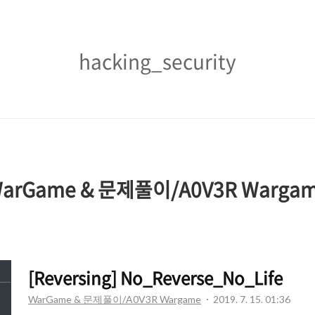
hacking_security
hacking_security
arGame & 문제풀이/A0V3R Warga
[Reversing] No_Reverse_No_Life
WarGame & 문제풀이/A0V3R Wargame
2019. 7. 15. 01:36