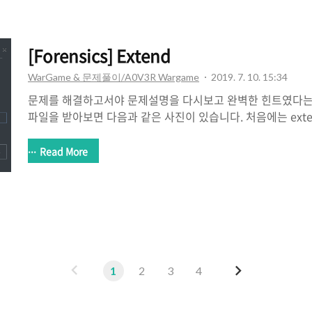
[Forensics] Extend
WarGame & 문제풀이/A0V3R Wargame
2019. 7. 10. 15:34
문제를 해결하고서야 문제설명을 다시보고 완벽한 힌트였다는것
파일을 받아보면 다음과 같은 사진이 있습니다. 처음에는 exte
해서 무언가가 나오길래 그거인줄알고 삽질을 약 1시간쯤 하
락?.. extend..? 설마 높이 조절하는 문제인가 라는 생각이
Read More
해 보겠습니다. 사진의 크기가 1280x570 입니다. 우리는 높
기 23A를 늘려보겠습니다. 그리고 저장하면 머리 위쪽에 Flag
카락쪽이네요 ㅋㅋ
이
다
1
2
3
4
전
음