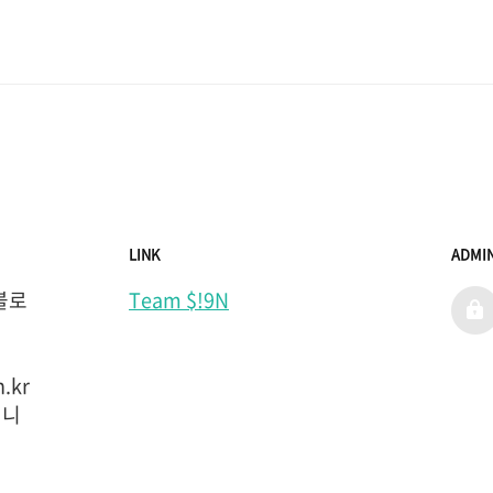
LINK
ADMI
 블로
Team $!9N
admi
.kr 
입니