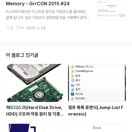
Memory - GrrCON 2015 #24
글 내용
POS에서 화이트 리스트로 정의된 악성코드를 물어보는
문제 입니다. 일단 악성코드 덤프떠둔것을 이용해서 문자
열을 탐색해 보겠습니다. 에디터로 열어서 확인을 해보면
0
0
2020. 2. 24.
아래와 같습니다. 악성코드는 .exe 확장자를 가지고 있을
가능성이 크기 때문에 검색을 해보았는데 맨위의 실행파일
을 제외하고 나머지는 프로세스에서 본 실행 파일들입니
다. 화이트리스트로 정의된 악성코드는 allsafe_protect
or.exe 입니다. Flag : allsafe_protector.exe 출처 :
이 블로그 인기글
디지털 포렌식 with CTF
하드디스크(Hard Disk Drive,
점프 목록 포렌식(Jump List F
HDD) 구조와 작동 원리 및 각종
orensic)
규격