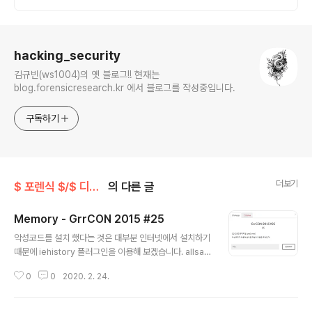
로그 정보
hacking_security
김규빈(ws1004)의 옛 블로그!! 현재는
blog.forensicresearch.kr 에서 블로그를 작성중입니다.
구독하기
더보기
$ 포렌식 $/$ 디지털 포렌식 with CTF $
의 다른 글
Memory - GrrCON 2015 #25
글 내용
악성코드를 설치 했다는 것은 대부분 인터넷에서 설치하기
때문에 iehistory 플러그인을 이용해 보겠습니다. allsaf
e_update.exe 프로그램을 다운로드 한것을 확인 할 수
0
0
2020. 2. 24.
있습니다. Flag : allsafe_update.exe 출처 : 디지털 포
렌식 with CTF